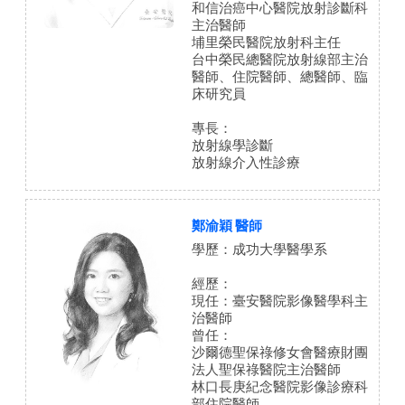
和信治癌中心醫院放射診斷科
主治醫師
埔里榮民醫院放射科主任
台中榮民總醫院放射線部主治
醫師、住院醫師、總醫師、臨
床研究員
專長：
放射線學診斷
放射線介入性診療
鄭渝穎 醫師
學歷：成功大學醫學系
經歷：
現任：臺安醫院影像醫學科主
治醫師
曾任：
沙爾德聖保祿修女會醫療財團
法人聖保祿醫院主治醫師
林口長庚紀念醫院影像診療科
部住院醫師