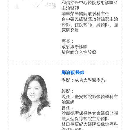
和信治癌中心醫院放射診斷科
主治醫師
埔里榮民醫院放射科主任
台中榮民總醫院放射線部主治
醫師、住院醫師、總醫師、臨
床研究員
專長：
放射線學診斷
放射線介入性診療
鄭渝穎 醫師
學歷：成功大學醫學系
經歷：
現任：臺安醫院影像醫學科主
治醫師
曾任：
沙爾德聖保祿修女會醫療財團
法人聖保祿醫院主治醫師
林口長庚紀念醫院影像診療科
部住院醫師